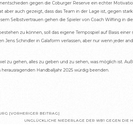
Unentschieden gegen die Coburger Reserve ein echter Motivati
hat aber auch gezeigt, dass das Team in der Lage ist, gegen sta
sem Selbstvertrauen gehen die Spieler von Coach Wilfling in die 
stehen zu können, soll das eigene Tempospiel auf Basis einer s
en Jens Schindler in Galaform verlassen, aber nur wenn jeder an
Spiel zu gehen, alles zu geben und zu sehen, was möglich ist. Au
s herausragenden Handballjahr 2025 würdig beenden.
URG [VORHERIGER BEITRAG]
UNGLÜCKLICHE NIEDERLAGE DER WB1 GEGEN DIE