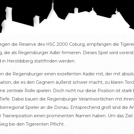
egen die Reserve des HSC 2000 Coburg, empfangen die Tigere
ie als Regensburger Adler firmieren. Dieses Spiel wird vorerst d
n Heroldsberg stattfinden werden.
gen die Regensburger einen exzellenten Kader mit, der mit absolu
rmation, die es den Gegnern äußerst schwer macht, zu klaren To
 zentrale Rolle spielen. Doch nicht nur diese Position ist star
efe. Dabei bauen die Regensburger Verantwortlichen mit ihren 
berregional Spieler an die Donau. Entsprechend groß sind die Am
r Trainerposition einen prominenten Namen haben. Um das Ziel A
 Sieg bei den Tigerenten Pflicht.