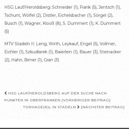
HSG Lauf/Heroldsberg: Schneider (1), Frank (5), Jentsch (1),
Tschunt, Wölfel (2), Distler, Eichelsbacher (1), Sörgel (2),
Busch (1), Wagner, Klooß (8), S. Dummert (1), K. Dummert
(5)
MTV Stadeln II: Leng, Wirth, Leykauf, Engel (5), Vollmer,
Eichler (1), Szkudlarek (1), Baierlein (1), Bauer (3), Steinacker
(2), Hahn, Birner (1), Gran (3)
Beitragsnavigation
HSG LAUF/HEROLDSBERG AUF DER SUCHE NACH
PUNKTEN IN OBERFRANKEN [VORHERIGER BEITRAG]
TORHAGE(R)L IN STADELN
[NÄCHSTER BEITRAG]