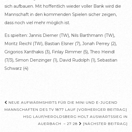
sich aufbauen. Mit hoffentlich wieder voller Bank wird die
Mannschaft in den kommenden Spielen sicher zeigen,
dass noch viel mehr möglich ist.
Es spielten: Jannis Dierner (TW), Nils Barthmann (TW),
Moritz Reichl (TW), Bastian Elsner (7), Jonah Perrey (2),
Grigorios Xanthakis (3), Finlay Rimmer (5), Theo Heindl
(7/3), Simon Denzinger (1), David Rudolph (1), Sebastian
Schwarz (4)
Beitragsnavigation
NEUE AUFWÄRMSHIRTS FÜR DIE MINI UND E-JUGEND
MANNSCHAFTEN DES TV 1877 LAUF [VORHERIGER BEITRAG]
HSG LAUF/HEROLDSBERG HOLT AUSWÄRTSSIEG IN
AUERBACH – 27:28
[NÄCHSTER BEITRAG]