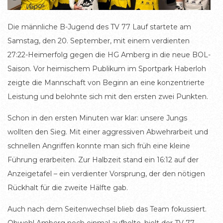
Die männliche B-Jugend des TV 77 Lauf startete am
Samstag, den 20. September, mit einem verdienten
27:22-Heimerfolg gegen die HG Amberg in die neue BOL-
Saison. Vor heimischem Publikum im Sportpark Haberloh
zeigte die Mannschaft von Beginn an eine konzentrierte
Leistung und belohnte sich mit den ersten zwei Punkten.
Schon in den ersten Minuten war klar: unsere Jungs
wollten den Sieg. Mit einer aggressiven Abwehrarbeit und
schnellen Angriffen konnte man sich früh eine kleine
Führung erarbeiten. Zur Halbzeit stand ein 16:12 auf der
Anzeigetafel – ein verdienter Vorsprung, der den nötigen
Rückhalt für die zweite Hälfte gab.
Auch nach dem Seitenwechsel blieb das Team fokussiert.
Obwohl Amberg noch einmal aufholte, hielt der TV 77