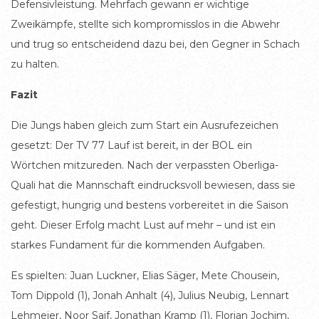
Defensivleistung. Mehrfach gewann er wichtige
Zweikämpfe, stellte sich kompromisslos in die Abwehr
und trug so entscheidend dazu bei, den Gegner in Schach
zu halten.
Fazit
Die Jungs haben gleich zum Start ein Ausrufezeichen
gesetzt: Der TV 77 Lauf ist bereit, in der BOL ein
Wörtchen mitzureden. Nach der verpassten Oberliga-
Quali hat die Mannschaft eindrucksvoll bewiesen, dass sie
gefestigt, hungrig und bestens vorbereitet in die Saison
geht. Dieser Erfolg macht Lust auf mehr – und ist ein
starkes Fundament für die kommenden Aufgaben.
Es spielten: Juan Luckner, Elias Säger, Mete Chousein,
Tom Dippold (1), Jonah Anhalt (4), Julius Neubig, Lennart
Lehmeier, Noor Saif, Jonathan Kramp (1), Florian Jochim,