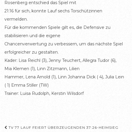
Rosenberg entschied das Spiel mit
21:16 für sich, konnte Lauf sechs Torschützinnen
vermelden.
Für die kommenden Spiele gilt es, die Defensive zu
stabilisieren und die eigene
Chancenverwertung zu verbessern, um das nächste Spiel
erfolgreicher zu gestalten.
Kader: Lisa Reichl (3), Jenny Teuchert, Allegra Tudor (6),
Mia Klemen (1), Linn Zitzmann, Lilien
Hammer, Lena Arnold (1), Linn Johanna Dick ( 4), Julia Lein
( 1) Emma Stiller (TW)
Trainer: Luisa Rudolph, Kerstin Wilsdorf
Beitragsnavigation
TV 77 LAUF FEIERT ÜBERZEUGENDEN 37:26-HEIMSIEG