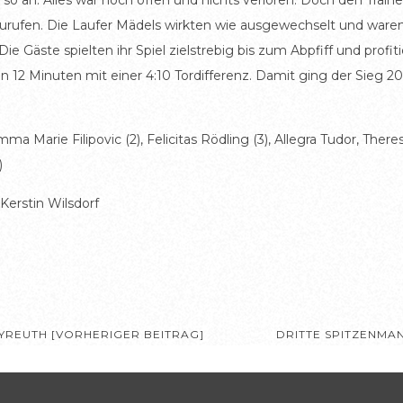
 so an. Alles war noch offen und nichts verloren. Doch den Train
bzurufen. Die Laufer Mädels wirkten wie ausgewechselt und ware
 Gäste spielten ihr Spiel zielstrebig bis zum Abpfiff und profit
on 12 Minuten mit einer 4:10 Tordifferenz. Damit ging der Sieg 20
mma Marie Filipovic (2), Felicitas Rödling (3), Allegra Tudor, Ther
)
 Kerstin Wilsdorf
YREUTH [VORHERIGER BEITRAG]
DRITTE SPITZENMA