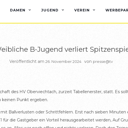
BERICHTE WEIBL B JUGEND
DAMEN
JUGEND
VEREIN
WERBEPA
eibliche B-Jugend verliert Spitzenspie
Veröffentlicht am
von
26. November 2024
presse@tv
chaft des HV Oberviechtach, zurzeit Tabellenerster, statt. Es 
ch keinen Punkt ergeben.
mit Ballverlusten oder Schrittfehlern. Erst nach sieben Minuten e
11 für die Gastgeber ein Vorteil herausgearbeitet werden, Auf G